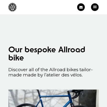
Home
Bikes
Training
Order
Gallery
Our bespoke Allroad
About
Contact
bike
English
Discover all of the Allroad bikes tailor-
made made by l’atelier des vélos.