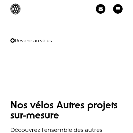
Accueil
Vélos
Formation cadreur
Commande
Revenir au vélos
Galerie
À propos
Contact
Français
Nos vélos Autres projets
sur-mesure
Découvrez l’ensemble des autres