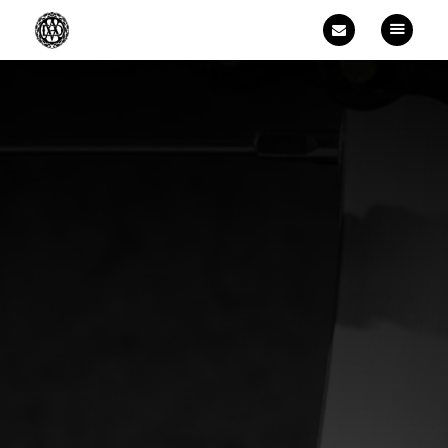
Accueil
Vélos
Formation cadreur
Commande
Galerie
À propos
Contact
Français